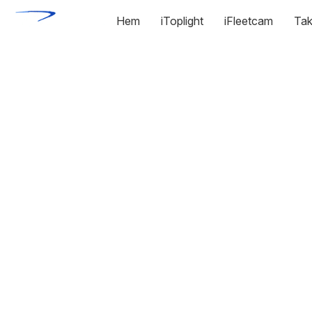
Hem
iToplight
iFleetcam
Tak