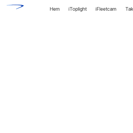
Hem
iToplight
iFleetcam
Tak