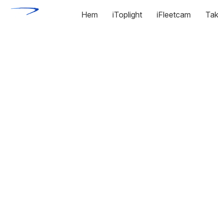
Hem
iToplight
iFleetcam
Tak